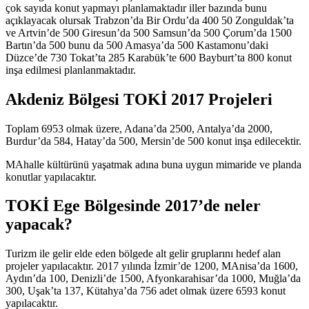
çok sayıda konut yapmayı planlamaktadır iller bazında bunu
açıklayacak olursak Trabzon’da Bir Ordu’da 400 50 Zonguldak’ta
ve Artvin’de 500 Giresun’da 500 Samsun’da 500 Çorum’da 1500
Bartın’da 500 bunu da 500 Amasya’da 500 Kastamonu’daki
Düzce’de 730 Tokat’ta 285 Karabük’te 600 Bayburt’ta 800 konut
inşa edilmesi planlanmaktadır.
Akdeniz Bölgesi TOKİ 2017 Projeleri
Toplam 6953 olmak üzere, Adana’da 2500, Antalya’da 2000,
Burdur’da 584, Hatay’da 500, Mersin’de 500 konut inşa edilecektir.
MAhalle kültürünü yaşatmak adına buna uygun mimaride ve planda
konutlar yapılacaktır.
TOKİ Ege Bölgesinde 2017’de neler
yapacak?
Turizm ile gelir elde eden bölgede alt gelir gruplarını hedef alan
projeler yapılacaktır. 2017 yılında İzmir’de 1200, MAnisa’da 1600,
Aydın’da 100, Denizli’de 1500, Afyonkarahisar’da 1000, Muğla’da
300, Uşak’ta 137, Kütahya’da 756 adet olmak üzere 6593 konut
yapılacaktır.